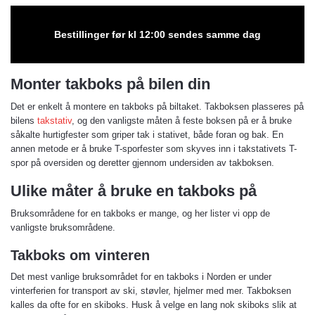
Bestillinger før kl 12:00 sendes samme dag
Monter takboks på bilen din
Det er enkelt å montere en takboks på biltaket. Takboksen plasseres på
bilens
takstativ
, og den vanligste måten å feste boksen på er å bruke
såkalte hurtigfester som griper tak i stativet, både foran og bak. En
annen metode er å bruke T-sporfester som skyves inn i takstativets T-
spor på oversiden og deretter gjennom undersiden av takboksen.
Ulike måter å bruke en takboks på
Bruksområdene for en takboks er mange, og her lister vi opp de
vanligste bruksområdene.
Takboks om vinteren
Det mest vanlige bruksområdet for en takboks i Norden er under
vinterferien for transport av ski, støvler, hjelmer med mer. Takboksen
kalles da ofte for en skiboks. Husk å velge en lang nok skiboks slik at