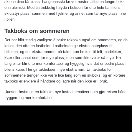
skiene dine får plass. Langrennsski krever nesten alltid en lengre boks
enn alpinski. Med tilstrekkelig høyde i boksen får ofte hele familiens
skiutstyr plass, sammen med hjelmer og annet som tar mye plass inne
i bilen.
Takboks om sommeren
Det har blitt stadig vanligere å bruke takboks også om sommeren, og da
kalles den ofte en lastboks. Lastboksen gir ekstra lasteplass til
bilferien, og det ekstra rommet på taket kan brukes til telt, badeleker,
klær eller annet som tar mye plass, men som ikke veier så mye. En
lang biltur blir ofte mer komfortabel og hyggelig hvis det er bedre plass i
bilens kupe. Her gir takboksen mye ekstra rom. En takboks for
sommerferie trenger ikke være like lang som en skiboks, og en kortere
takboks er enklere å håndtere og lagre når den ikke er i bruk.
Uansett årstid gir en takboks nye lastealternativer som gjør reisen både
tryggere og mer komfortabel.