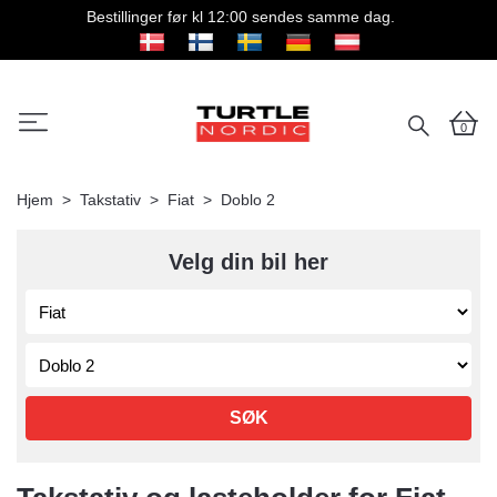
Bestillinger før kl 12:00 sendes samme dag.
0
Hjem
Takstativ
Fiat
Doblo 2
Velg din bil her
SØK