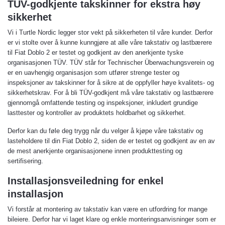
TÜV-godkjente takskinner for ekstra høy
sikkerhet
Vi i Turtle Nordic legger stor vekt på sikkerheten til våre kunder. Derfor
er vi stolte over å kunne kunngjøre at alle våre takstativ og lastbærere
til Fiat Doblo 2 er testet og godkjent av den anerkjente tyske
organisasjonen TÜV. TÜV står for Technischer Überwachungsverein og
er en uavhengig organisasjon som utfører strenge tester og
inspeksjoner av takskinner for å sikre at de oppfyller høye kvalitets- og
sikkerhetskrav. For å bli TÜV-godkjent må våre takstativ og lastbærere
gjennomgå omfattende testing og inspeksjoner, inkludert grundige
lasttester og kontroller av produktets holdbarhet og sikkerhet.
Derfor kan du føle deg trygg når du velger å kjøpe våre takstativ og
lasteholdere til din Fiat Doblo 2, siden de er testet og godkjent av en av
de mest anerkjente organisasjonene innen produkttesting og
sertifisering.
Installasjonsveiledning for enkel
installasjon
Vi forstår at montering av takstativ kan være en utfordring for mange
bileiere. Derfor har vi laget klare og enkle monteringsanvisninger som er