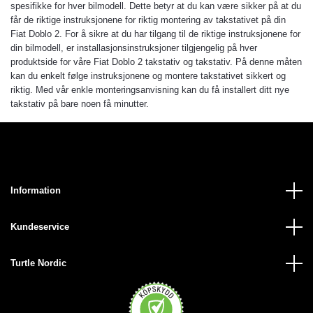
spesifikke for hver bilmodell. Dette betyr at du kan være sikker på at du
får de riktige instruksjonene for riktig montering av takstativet på din
Fiat Doblo 2. For å sikre at du har tilgang til de riktige instruksjonene for
din bilmodell, er installasjonsinstruksjoner tilgjengelig på hver
produktside for våre Fiat Doblo 2 takstativ og takstativ. På denne måten
kan du enkelt følge instruksjonene og montere takstativet sikkert og
riktig. Med vår enkle monteringsanvisning kan du få installert ditt nye
takstativ på bare noen få minutter.
Information
Kundeservice
Turtle Nordic