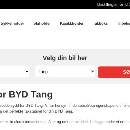
Bestillinger før 
Sykkelholder
Skiholder
Kajakkholder
Takboks
Tilbeh
Velg din bil her
SØ
for BYD Tang
ddersydd for BYD Tang. Vi tar hensyn til de spesifikke egenskapene til bilen
dag det perfekte takstativet for din BYD Tang.
etter, to aluminiumsskinner, låser og nøkler inkludert. I tillegg sender vi en m