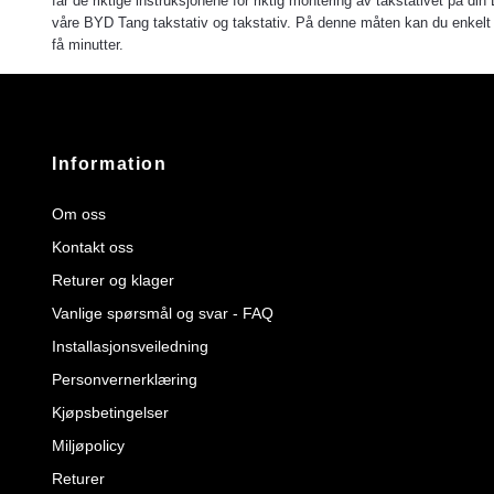
får de riktige instruksjonene for riktig montering av takstativet på din 
våre BYD Tang takstativ og takstativ. På denne måten kan du enkelt fø
få minutter.
Information
Om oss
Kontakt oss
Returer og klager
Vanlige spørsmål og svar - FAQ
Installasjonsveiledning
Personvernerklæring
Kjøpsbetingelser
Miljøpolicy
Returer