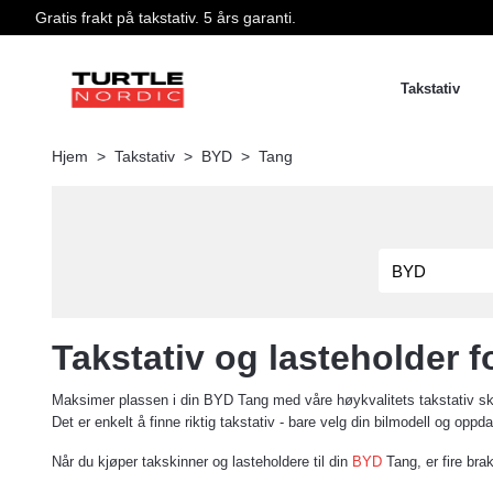
Gratis frakt på takstativ. 5 års garanti.
Takstativ
Hjem
Takstativ
BYD
Tang
Takstativ og lasteholder 
Maksimer plassen i din BYD Tang med våre høykvalitets takstativ skre
Det er enkelt å finne riktig takstativ - bare velg din bilmodell og opp
Når du kjøper takskinner og lasteholdere til din
BYD
Tang, er fire brak