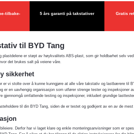
e-tilbake-
5 års garanti på takstativer
Gratis re
stativ til BYD Tang
og plastdelene er støpt av høykvalitets ABS-plast, som gir holdbarhet selv ve
hvor det brukes salt på veiene våre.
y sikkerhet
for er vi stolte over å kunne kunngjøre at alle våre takstativ og lastbærere ti
r en uavhengig organisasjon som utfører strenge tester og inspeksjoner av ta
e gjennomgå omfattende testing og inspeksjoner, inkludert grundige lasttester
lasteholdere til din BYD Tang, siden de er testet og godkjent av en av de mest
lasjon
bileiere. Derfor har vi laget klare og enkle monteringsanvisninger som er spes