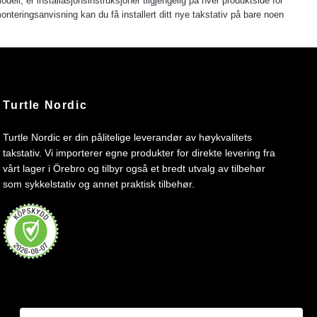
modell, er installasjonsinstruksjoner tilgjengelig på hver produktside for
nteringsanvisning kan du få installert ditt nye takstativ på bare noen
Turtle Nordic
Turtle Nordic er din pålitelige leverandør av høykvalitets
takstativ. Vi importerer egne produkter for direkte levering fra
vårt lager i Örebro og tilbyr også et bredt utvalg av tilbehør
som sykkelstativ og annet praktisk tilbehør.