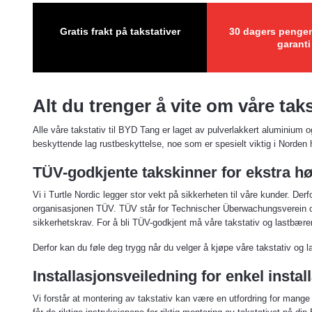
Gratis frakt på takstativer
30 dagers pengen
garanti
Alt du trenger å vite om våre tak
Alle våre takstativ til BYD Tang er laget av pulverlakkert aluminium 
beskyttende lag rustbeskyttelse, noe som er spesielt viktig i Norden 
TÜV-godkjente takskinner for ekstra hø
Vi i Turtle Nordic legger stor vekt på sikkerheten til våre kunder. Der
organisasjonen TÜV. TÜV står for Technischer Überwachungsverein og e
sikkerhetskrav. For å bli TÜV-godkjent må våre takstativ og lastbærer
Derfor kan du føle deg trygg når du velger å kjøpe våre takstativ og 
Installasjonsveiledning for enkel instal
Vi forstår at montering av takstativ kan være en utfordring for mange 