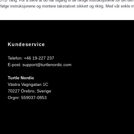
BYD Tang. For å sikre at du har tilgang til de riktige instruksjonene for din bil
lge instruksjonene og montere takstativet sikkert og riktig. Med vår enkle mo
Kundeservice
Telefon: +46 19-227 237
E-post:
support@turtlenordic.com
Turtle Nordic
Västra Vagngatan 1C
70227 Örebro, Sverige
Orgnr: 559037-0853