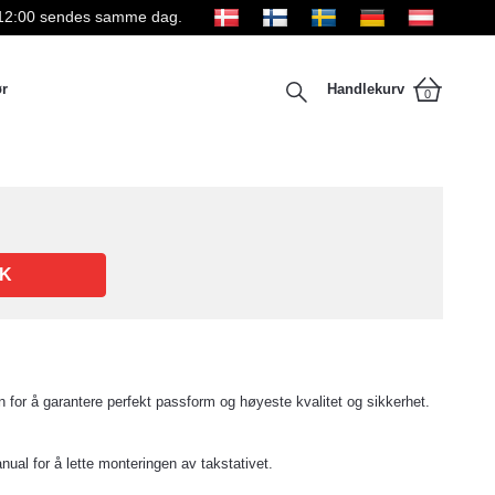
kl 12:00 sendes samme dag.
ør
Handlekurv
0
K
 for å garantere perfekt passform og høyeste kvalitet og sikkerhet.
anual for å lette monteringen av takstativet.