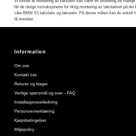
Vi forstår at montering av takstativ kan være en utfordring for mange 
får de riktige instruksjonene for riktig montering av takstativet på din
våre BMW X1 takstativ og takstativ. På denne måten kan du enkelt følg
få minutter.
Information
Om oss
Kontakt oss
Returer og klager
Vanlige spørsmål og svar - FAQ
Installasjonsveiledning
Personvernerklæring
Kjøpsbetingelser
Miljøpolicy