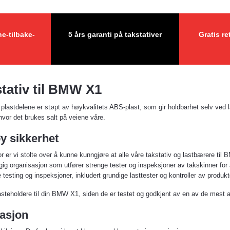
e-tilbake-
5 års garanti på takstativer
Gratis re
stativ til BMW X1
 plastdelene er støpt av høykvalitets ABS-plast, som gir holdbarhet selv ved 
hvor det brukes salt på veiene våre.
y sikkerhet
rfor er vi stolte over å kunne kunngjøre at alle våre takstativ og lastbærere t
organisasjon som utfører strenge tester og inspeksjoner av takskinner for å s
sting og inspeksjoner, inkludert grundige lasttester og kontroller av produkt
lasteholdere til din BMW X1, siden de er testet og godkjent av en av de mest a
lasjon