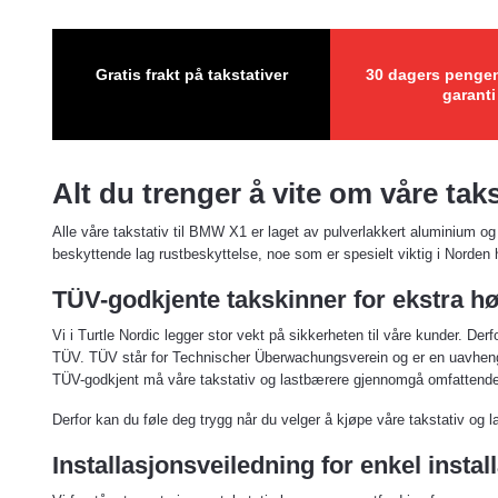
Gratis frakt på takstativer
30 dagers pengen
garanti
Alt du trenger å vite om våre tak
Alle våre takstativ til BMW X1 er laget av pulverlakkert aluminium og
beskyttende lag rustbeskyttelse, noe som er spesielt viktig i Norden 
TÜV-godkjente takskinner for ekstra hø
Vi i Turtle Nordic legger stor vekt på sikkerheten til våre kunder. De
TÜV. TÜV står for Technischer Überwachungsverein og er en uavhengig 
TÜV-godkjent må våre takstativ og lastbærere gjennomgå omfattende te
Derfor kan du føle deg trygg når du velger å kjøpe våre takstativ og 
Installasjonsveiledning for enkel instal