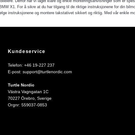
bileiere. Derfor har vi laget klare og enkle monteringsanvisninger som er spes
 BMW X1. For å sikre at du har tilgang til de riktige instruksjonene for din bilmo
e instruksjonene og montere takstativet sikkert og riktig. Med vår enkle mont
Kundeservice
Telefon: +46 19-227 237
E-post:
support@turtlenordic.com
Turtle Nordic
Västra Vagngatan 1C
70227 Örebro, Sverige
Orgnr: 559037-0853