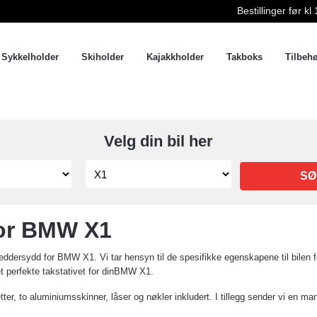
Bestillinger før 
Sykkelholder
Skiholder
Kajakkholder
Takboks
Tilbeh
Velg din bil her
SØ
for BMW X1
dersydd for BMW X1. Vi tar hensyn til de spesifikke egenskapene til bilen fo
det perfekte takstativet for dinBMW X1.
tter, to aluminiumsskinner, låser og nøkler inkludert. I tillegg sender vi en ma