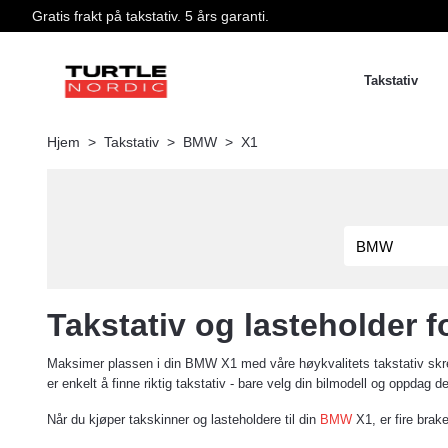
Gratis frakt på takstativ. 5 års garanti.
Takstativ
Hjem
Takstativ
BMW
X1
Takstativ og lasteholder 
Maksimer plassen i din BMW X1 med våre høykvalitets takstativ skred
er enkelt å finne riktig takstativ - bare velg din bilmodell og oppdag 
Når du kjøper takskinner og lasteholdere til din
BMW
X1, er fire brake