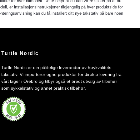
ifikke for hver bilmodell. Dette betyr at du kan være sikker på at du
dell, er installasjonsinstruksjoner tilgjengelig på hver produktside for
eringsanvisning kan du få installert ditt nye takstativ på bare noen
Turtle Nordic
Turtle Nordic er din pålitelige leverandør av høykvalitets
takstativ. Vi importerer egne produkter for direkte levering fra
vårt lager i Örebro og tilbyr også et bredt utvalg av tilbehør
som sykkelstativ og annet praktisk tilbehør.