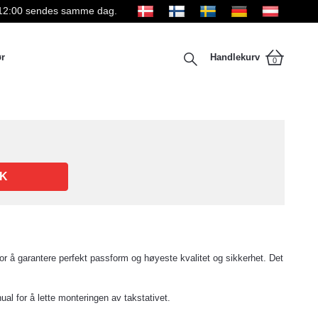
kl 12:00 sendes samme dag.
ør
Handlekurv
0
K
r å garantere perfekt passform og høyeste kvalitet og sikkerhet. Det
nual for å lette monteringen av takstativet.