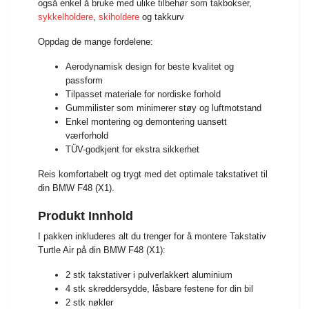
også enkel å bruke med ulike tilbehør som takbokser,
sykkelholdere
,
skiholdere
og takkurv
Oppdag de mange fordelene:
Aerodynamisk design for beste kvalitet og
passform
Tilpasset materiale for nordiske forhold
Gummilister som minimerer støy og luftmotstand
Enkel montering og demontering uansett
værforhold
TÜV-godkjent for ekstra sikkerhet
Reis komfortabelt og trygt med det optimale takstativet til
din BMW F48 (X1).
Produkt Innhold
I pakken inkluderes alt du trenger for å montere Takstativ
Turtle Air på din BMW F48 (X1):
2 stk takstativer i pulverlakkert aluminium
4 stk skreddersydde, låsbare festene for din bil
2 stk nøkler