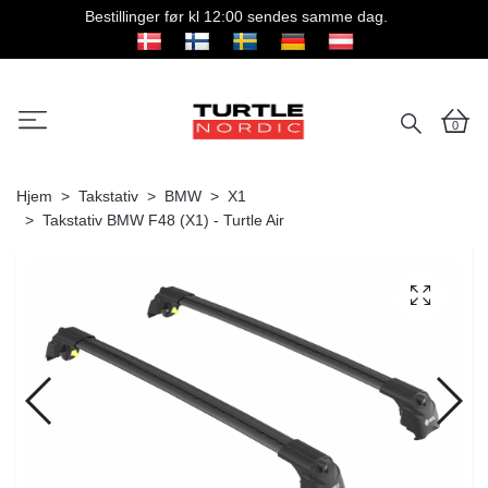
Bestillinger før kl 12:00 sendes samme dag.
0
Hjem
Takstativ
BMW
X1
Takstativ BMW F48 (X1) - Turtle Air