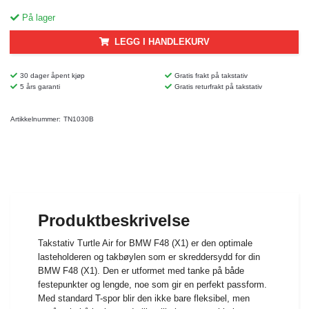
På lager
LEGG I HANDLEKURV
30 dager åpent kjøp
Gratis frakt på takstativ
5 års garanti
Gratis returfrakt på takstativ
Artikkelnummer:
TN1030B
Produktbeskrivelse
Takstativ Turtle Air for BMW F48 (X1) er den optimale
lasteholderen og takbøylen som er skreddersydd for din
BMW F48 (X1). Den er utformet med tanke på både
festepunkter og lengde, noe som gir en perfekt passform.
Med standard T-spor blir den ikke bare fleksibel, men