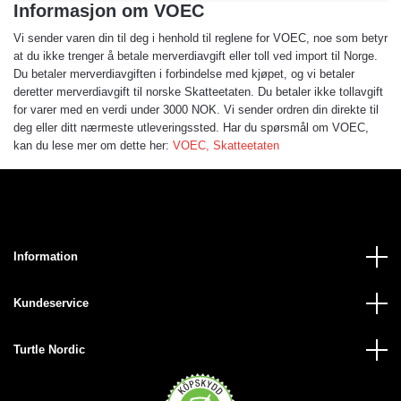
Informasjon om VOEC
Vi sender varen din til deg i henhold til reglene for VOEC, noe som betyr
at du ikke trenger å betale merverdiavgift eller toll ved import til Norge.
Du betaler merverdiavgiften i forbindelse med kjøpet, og vi betaler
deretter merverdiavgift til norske Skatteetaten. Du betaler ikke tollavgift
for varer med en verdi under 3000 NOK. Vi sender ordren din direkte til
deg eller ditt nærmeste utleveringssted. Har du spørsmål om VOEC,
kan du lese mer om dette her:
VOEC, Skatteetaten
Information
Kundeservice
Turtle Nordic