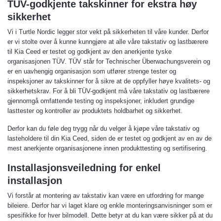
TÜV-godkjente takskinner for ekstra høy
sikkerhet
Vi i Turtle Nordic legger stor vekt på sikkerheten til våre kunder. Derfor
er vi stolte over å kunne kunngjøre at alle våre takstativ og lastbærere
til Kia Ceed er testet og godkjent av den anerkjente tyske
organisasjonen TÜV. TÜV står for Technischer Überwachungsverein og
er en uavhengig organisasjon som utfører strenge tester og
inspeksjoner av takskinner for å sikre at de oppfyller høye kvalitets- og
sikkerhetskrav. For å bli TÜV-godkjent må våre takstativ og lastbærere
gjennomgå omfattende testing og inspeksjoner, inkludert grundige
lasttester og kontroller av produktets holdbarhet og sikkerhet.
Derfor kan du føle deg trygg når du velger å kjøpe våre takstativ og
lasteholdere til din Kia Ceed, siden de er testet og godkjent av en av de
mest anerkjente organisasjonene innen produkttesting og sertifisering.
Installasjonsveiledning for enkel
installasjon
Vi forstår at montering av takstativ kan være en utfordring for mange
bileiere. Derfor har vi laget klare og enkle monteringsanvisninger som er
spesifikke for hver bilmodell. Dette betyr at du kan være sikker på at du