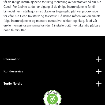
får de riktige instruksjonene for riktig montering av takstativet på din Kia
Ceed. For å sikre at du har tilgang til de riktige instruksjonene for din
bilmodell, er installasjonsinstruksjoner tilgjengelig på hver produktside
for våre Kia Ceed takstativ og takstativ. På denne måten kan du enkelt
følge instruksjonene og montere takstativet sikkert og riktig. Med vår
enkle monteringsanvisning kan du få installert ditt nye takstativ på bare
noen få minutter.
Information
Kundeservice
Turtle Nordic