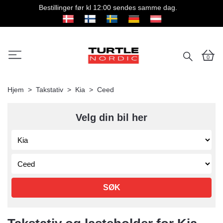
Bestillinger før kl 12:00 sendes samme dag.
0
Hjem
Takstativ
Kia
Ceed
Velg din bil her
SØK