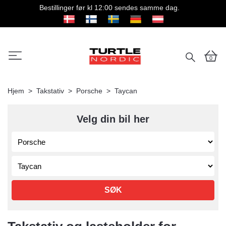
Bestillinger før kl 12:00 sendes samme dag.
0
Hjem
Takstativ
Porsche
Taycan
Velg din bil her
SØK