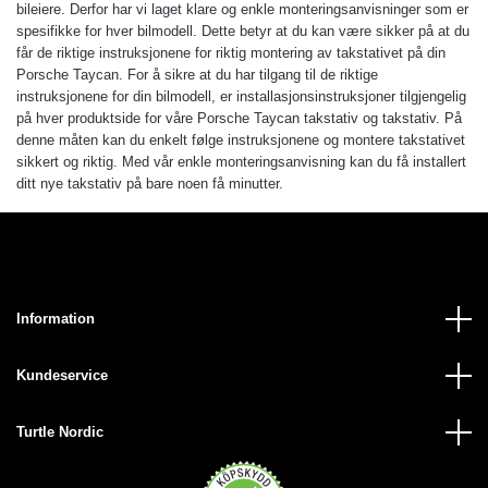
bileiere. Derfor har vi laget klare og enkle monteringsanvisninger som er
spesifikke for hver bilmodell. Dette betyr at du kan være sikker på at du
får de riktige instruksjonene for riktig montering av takstativet på din
Porsche Taycan. For å sikre at du har tilgang til de riktige
instruksjonene for din bilmodell, er installasjonsinstruksjoner tilgjengelig
på hver produktside for våre Porsche Taycan takstativ og takstativ. På
denne måten kan du enkelt følge instruksjonene og montere takstativet
sikkert og riktig. Med vår enkle monteringsanvisning kan du få installert
ditt nye takstativ på bare noen få minutter.
Information
Kundeservice
Turtle Nordic