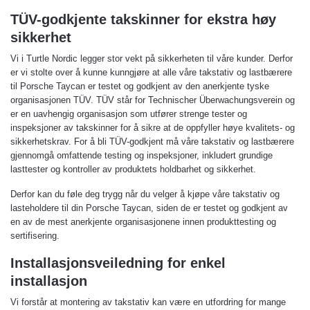
TÜV-godkjente takskinner for ekstra høy
sikkerhet
Vi i Turtle Nordic legger stor vekt på sikkerheten til våre kunder. Derfor
er vi stolte over å kunne kunngjøre at alle våre takstativ og lastbærere
til Porsche Taycan er testet og godkjent av den anerkjente tyske
organisasjonen TÜV. TÜV står for Technischer Überwachungsverein og
er en uavhengig organisasjon som utfører strenge tester og
inspeksjoner av takskinner for å sikre at de oppfyller høye kvalitets- og
sikkerhetskrav. For å bli TÜV-godkjent må våre takstativ og lastbærere
gjennomgå omfattende testing og inspeksjoner, inkludert grundige
lasttester og kontroller av produktets holdbarhet og sikkerhet.
Derfor kan du føle deg trygg når du velger å kjøpe våre takstativ og
lasteholdere til din Porsche Taycan, siden de er testet og godkjent av
en av de mest anerkjente organisasjonene innen produkttesting og
sertifisering.
Installasjonsveiledning for enkel
installasjon
Vi forstår at montering av takstativ kan være en utfordring for mange