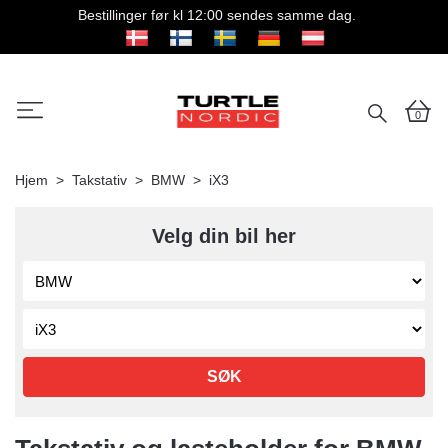
Bestillinger før kl 12:00 sendes samme dag.
0
Hjem
Takstativ
BMW
iX3
Velg din bil her
SØK