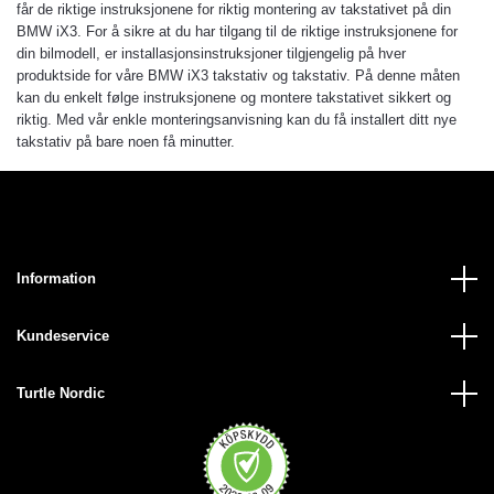
får de riktige instruksjonene for riktig montering av takstativet på din
BMW iX3. For å sikre at du har tilgang til de riktige instruksjonene for
din bilmodell, er installasjonsinstruksjoner tilgjengelig på hver
produktside for våre BMW iX3 takstativ og takstativ. På denne måten
kan du enkelt følge instruksjonene og montere takstativet sikkert og
riktig. Med vår enkle monteringsanvisning kan du få installert ditt nye
takstativ på bare noen få minutter.
Information
Kundeservice
Turtle Nordic