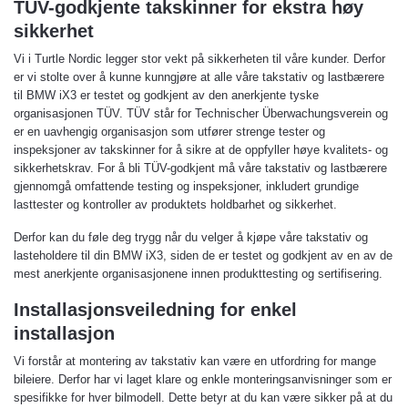
TÜV-godkjente takskinner for ekstra høy
sikkerhet
Vi i Turtle Nordic legger stor vekt på sikkerheten til våre kunder. Derfor
er vi stolte over å kunne kunngjøre at alle våre takstativ og lastbærere
til BMW iX3 er testet og godkjent av den anerkjente tyske
organisasjonen TÜV. TÜV står for Technischer Überwachungsverein og
er en uavhengig organisasjon som utfører strenge tester og
inspeksjoner av takskinner for å sikre at de oppfyller høye kvalitets- og
sikkerhetskrav. For å bli TÜV-godkjent må våre takstativ og lastbærere
gjennomgå omfattende testing og inspeksjoner, inkludert grundige
lasttester og kontroller av produktets holdbarhet og sikkerhet.
Derfor kan du føle deg trygg når du velger å kjøpe våre takstativ og
lasteholdere til din BMW iX3, siden de er testet og godkjent av en av de
mest anerkjente organisasjonene innen produkttesting og sertifisering.
Installasjonsveiledning for enkel
installasjon
Vi forstår at montering av takstativ kan være en utfordring for mange
bileiere. Derfor har vi laget klare og enkle monteringsanvisninger som er
spesifikke for hver bilmodell. Dette betyr at du kan være sikker på at du