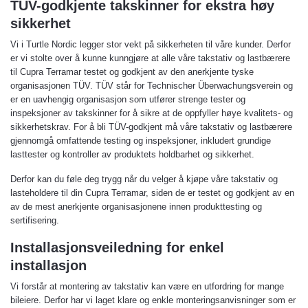
TÜV-godkjente takskinner for ekstra høy
sikkerhet
Vi i Turtle Nordic legger stor vekt på sikkerheten til våre kunder. Derfor
er vi stolte over å kunne kunngjøre at alle våre takstativ og lastbærere
til Cupra Terramar testet og godkjent av den anerkjente tyske
organisasjonen TÜV. TÜV står for Technischer Überwachungsverein og
er en uavhengig organisasjon som utfører strenge tester og
inspeksjoner av takskinner for å sikre at de oppfyller høye kvalitets- og
sikkerhetskrav. For å bli TÜV-godkjent må våre takstativ og lastbærere
gjennomgå omfattende testing og inspeksjoner, inkludert grundige
lasttester og kontroller av produktets holdbarhet og sikkerhet.
Derfor kan du føle deg trygg når du velger å kjøpe våre takstativ og
lasteholdere til din Cupra Terramar, siden de er testet og godkjent av en
av de mest anerkjente organisasjonene innen produkttesting og
sertifisering.
Installasjonsveiledning for enkel
installasjon
Vi forstår at montering av takstativ kan være en utfordring for mange
bileiere. Derfor har vi laget klare og enkle monteringsanvisninger som er