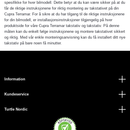
spesifikke for hver bilmodell. Dette betyr at du kan være sikker på at du
får de riktige instruksjonene for riktig montering av takstativet på din
Cupra Terramar. For å sikre at du har tilgang til de riktige instruksjonene
for din bilmodell, er installasjonsinstruksjoner tilgjengelig på hver
produktside for våre Cupra Terramar takstativ og takstativ. På denne
måten kan du enkelt følge instruksjonene og montere takstativet sikkert
og riktig. Med vår enkle monteringsanvisning kan du få installert ditt nye
takstativ på bare noen få minutter.
Information
Kundeservice
Turtle Nordic