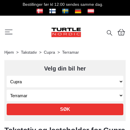
Bestillinger før kl 12:00 sendes samme dag.
0
Hjem
Takstativ
Cupra
Terramar
Velg din bil her
SØK