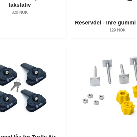
takstativ
820 NOK
Reservdel - Inre gummi 
129 NOK
 med lås for Turtle Air