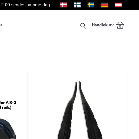
kl 12:00 sendes samme dag.
ør
Handlekurv
0