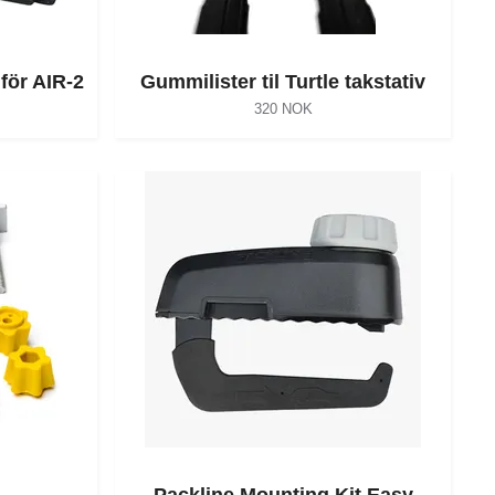
för AIR-2
Gummilister til Turtle takstativ
320 NOK
Packline Mounting Kit Easy