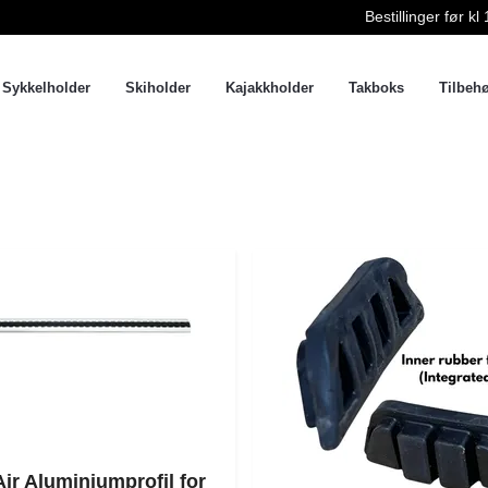
Bestillinger før 
Sykkelholder
Skiholder
Kajakkholder
Takboks
Tilbeh
Air Aluminiumprofil for