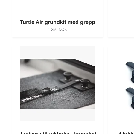
Turtle Air grundkit med grepp
1 250 NOK
U-stivere til takboks - komplett
4 lokk