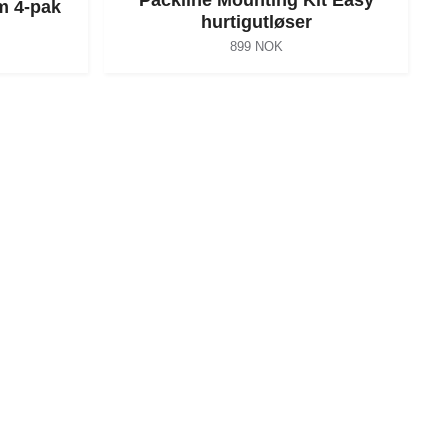
m 4-pak
hurtigutløser
899 NOK