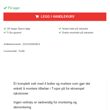
På lager
LEGG I HANDLEKURV
30 dager åpent kjøp
Gratis frakt på takstativ
5 års garanti
Gratis returfrakt på takstativ
Artikkelnummer:
221010064821
Leverandør:
Turtle
Et komplett sett med 4 bolter og muttere som gjør det
enkelt å montere tilbehør i T-spor på for eksempel
takskinner.
Ingen verktøy er nødvendig for montering og
demontering.