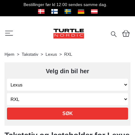
Bestillinger før kl 12:00 sendes samme dag.
0
Hjem
Takstativ
Lexus
RXL
Velg din bil her
SØK