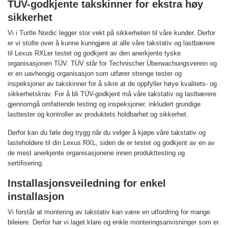
TÜV-godkjente takskinner for ekstra høy
sikkerhet
Vi i Turtle Nordic legger stor vekt på sikkerheten til våre kunder. Derfor
er vi stolte over å kunne kunngjøre at alle våre takstativ og lastbærere
til Lexus RXLer testet og godkjent av den anerkjente tyske
organisasjonen TÜV. TÜV står for Technischer Überwachungsverein og
er en uavhengig organisasjon som utfører strenge tester og
inspeksjoner av takskinner for å sikre at de oppfyller høye kvalitets- og
sikkerhetskrav. For å bli TÜV-godkjent må våre takstativ og lastbærere
gjennomgå omfattende testing og inspeksjoner, inkludert grundige
lasttester og kontroller av produktets holdbarhet og sikkerhet.
Derfor kan du føle deg trygg når du velger å kjøpe våre takstativ og
lasteholdere til din Lexus RXL, siden de er testet og godkjent av en av
de mest anerkjente organisasjonene innen produkttesting og
sertifisering.
Installasjonsveiledning for enkel
installasjon
Vi forstår at montering av takstativ kan være en utfordring for mange
bileiere. Derfor har vi laget klare og enkle monteringsanvisninger som er