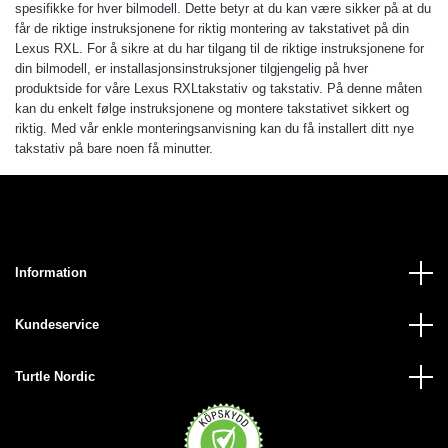
spesifikke for hver bilmodell. Dette betyr at du kan være sikker på at du
får de riktige instruksjonene for riktig montering av takstativet på din
Lexus RXL. For å sikre at du har tilgang til de riktige instruksjonene for
din bilmodell, er installasjonsinstruksjoner tilgjengelig på hver
produktside for våre Lexus RXLtakstativ og takstativ. På denne måten
kan du enkelt følge instruksjonene og montere takstativet sikkert og
riktig. Med vår enkle monteringsanvisning kan du få installert ditt nye
takstativ på bare noen få minutter.
Information
Kundeservice
Turtle Nordic