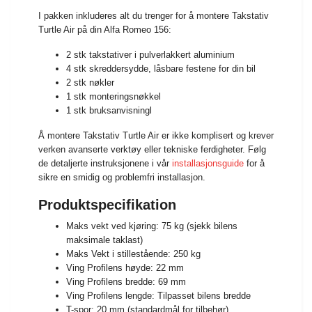
I pakken inkluderes alt du trenger for å montere Takstativ
Turtle Air på din Alfa Romeo 156:
2 stk takstativer i pulverlakkert aluminium
4 stk skreddersydde, låsbare festene for din bil
2 stk nøkler
1 stk monteringsnøkkel
1 stk bruksanvisningl
Å montere Takstativ Turtle Air er ikke komplisert og krever
verken avanserte verktøy eller tekniske ferdigheter. Følg
de detaljerte instruksjonene i vår
installasjonsguide
for å
sikre en smidig og problemfri installasjon.
Produktspecifikation
Maks vekt ved kjøring: 75 kg (sjekk bilens
maksimale taklast)
Maks Vekt i stillestående: 250 kg
Ving Profilens høyde: 22 mm
Ving Profilens bredde: 69 mm
Ving Profilens lengde: Tilpasset bilens bredde
T-spor: 20 mm (standardmål for tilbehør)