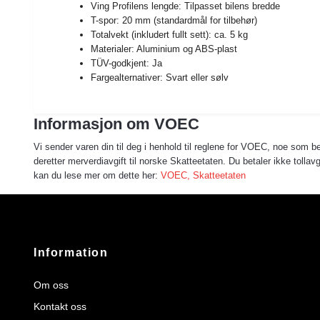
Ving Profilens lengde: Tilpasset bilens bredde
T-spor: 20 mm (standardmål for tilbehør)
Totalvekt (inkludert fullt sett): ca. 5 kg
Materialer: Aluminium og ABS-plast
TÜV-godkjent: Ja
Fargealternativer: Svart eller sølv
Informasjon om VOEC
Vi sender varen din til deg i henhold til reglene for VOEC, noe som bet
deretter merverdiavgift til norske Skatteetaten. Du betaler ikke toll
kan du lese mer om dette her:
VOEC, Skatteetaten
Information
Om oss
Kontakt oss