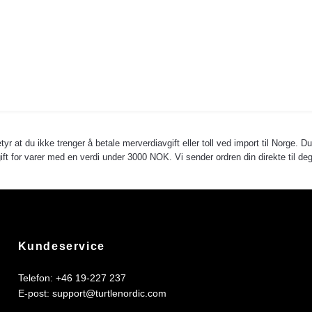
yr at du ikke trenger å betale merverdiavgift eller toll ved import til Norge. D
avgift for varer med en verdi under 3000 NOK. Vi sender ordren din direkte til
Kundeservice
Telefon: +46 19-227 237
E-post:
support@turtlenordic.com