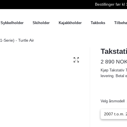
Bestillinger før 
Sykkelholder
Skiholder
Kajakkholder
Takboks
Tilbeh
-Serie) - Turtle Air
Takstat
2 890 NO
Kjøp Takstativ T
levering. Betal 
Velg årsmodell
2007 t.o.m. 