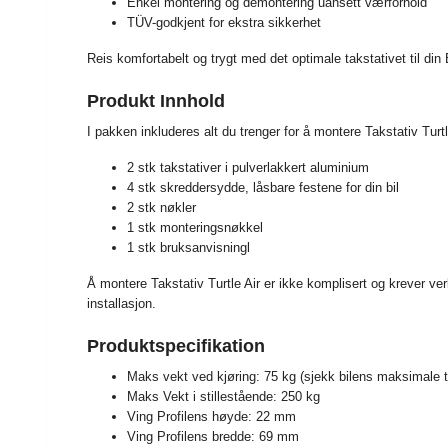
Enkel montering og demontering uansett værforhold
TÜV-godkjent for ekstra sikkerhet
Reis komfortabelt og trygt med det optimale takstativet til d
Produkt Innhold
I pakken inkluderes alt du trenger for å montere Takstativ Tur
2 stk takstativer i pulverlakkert aluminium
4 stk skreddersydde, låsbare festene for din bil
2 stk nøkler
1 stk monteringsnøkkel
1 stk bruksanvisningl
Å montere Takstativ Turtle Air er ikke komplisert og krever ver
installasjon.
Produktspecifikation
Maks vekt ved kjøring: 75 kg (sjekk bilens maksimale t
Maks Vekt i stillestående: 250 kg
Ving Profilens høyde: 22 mm
Ving Profilens bredde: 69 mm