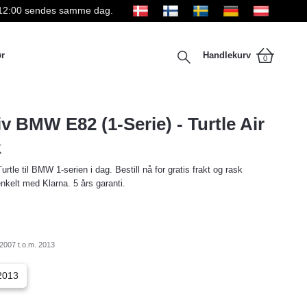
kl 12:00 sendes samme dag.
ør
Handlekurv
0
iv BMW E82 (1-Serie) - Turtle Air
K
urtle til BMW 1-serien i dag. Bestill nå for gratis frakt og rask
enkelt med Klarna. 5 års garanti.
2007 t.o.m. 2013
2013