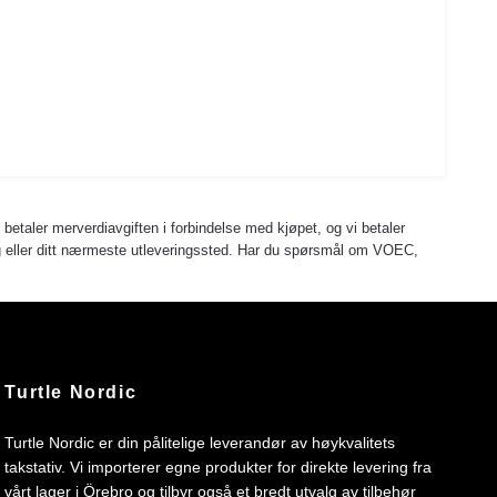
u betaler merverdiavgiften i forbindelse med kjøpet, og vi betaler
 deg eller ditt nærmeste utleveringssted. Har du spørsmål om VOEC,
Turtle Nordic
Turtle Nordic er din pålitelige leverandør av høykvalitets
takstativ. Vi importerer egne produkter for direkte levering fra
vårt lager i Örebro og tilbyr også et bredt utvalg av tilbehør