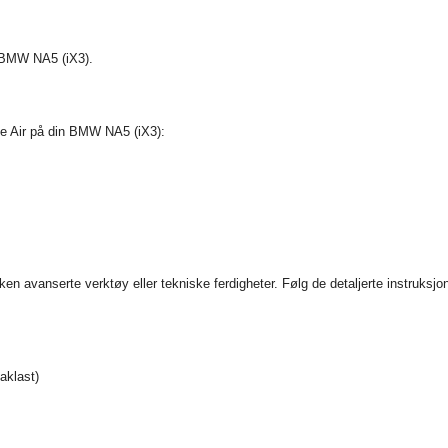
n BMW NA5 (iX3).
tle Air på din BMW NA5 (iX3):
ken avanserte verktøy eller tekniske ferdigheter. Følg de detaljerte instruksjo
aklast)