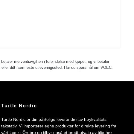
u betaler merverdiavgiften i forbindelse med kjøpet, og vi betaler
 deg eller ditt nærmeste utleveringssted. Har du spørsmål om VOEC,
Turtle Nordic
Turtle Nordic er din pålitelige leverandør av høykvalitets
takstativ. Vi importerer egne produkter for direkte levering fra
vårt lager i Örebro og tilbyr også et bredt utvalg av tilbehør