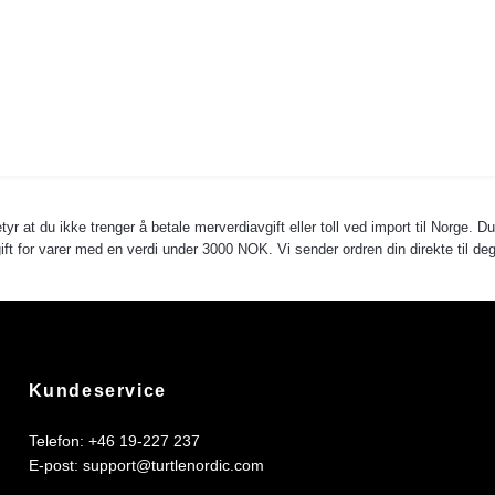
yr at du ikke trenger å betale merverdiavgift eller toll ved import til Norge. D
avgift for varer med en verdi under 3000 NOK. Vi sender ordren din direkte til
Kundeservice
Telefon: +46 19-227 237
E-post:
support@turtlenordic.com