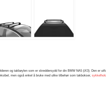
holderen og takbøylen som er skreddersydd for din BMW NA5 (iX3). Den er ut
leksibel, men også enkel å bruke med ulike tilbehør som takbokser,
sykkelhol