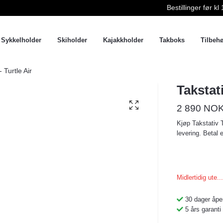
Bestillinger før 
Sykkelholder
Skiholder
Kajakkholder
Takboks
Tilbeh
 Turtle Air
Takstat
2 890 NO
Kjøp Takstativ T
levering. Betal 
Midlertidig ute...
30 dager åpe
5 års garanti