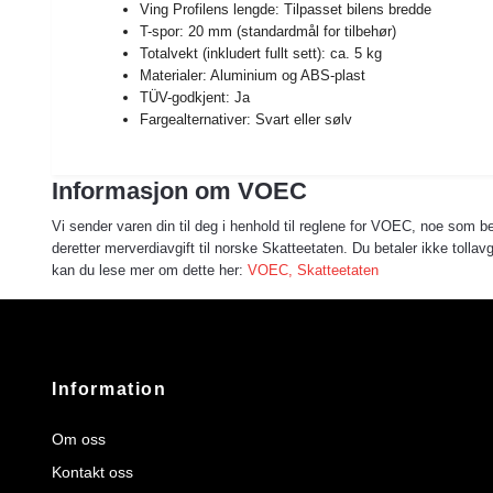
Ving Profilens lengde: Tilpasset bilens bredde
T-spor: 20 mm (standardmål for tilbehør)
Totalvekt (inkludert fullt sett): ca. 5 kg
Materialer: Aluminium og ABS-plast
TÜV-godkjent: Ja
Fargealternativer: Svart eller sølv
Informasjon om VOEC
Vi sender varen din til deg i henhold til reglene for VOEC, noe som bet
deretter merverdiavgift til norske Skatteetaten. Du betaler ikke toll
kan du lese mer om dette her:
VOEC, Skatteetaten
Information
Om oss
Kontakt oss