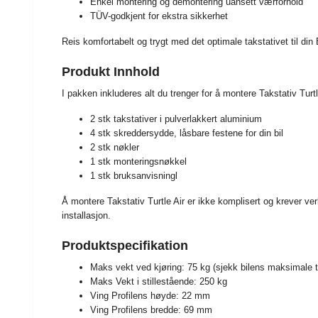
Enkel montering og demontering uansett værforhold
TÜV-godkjent for ekstra sikkerhet
Reis komfortabelt og trygt med det optimale takstativet til di
Produkt Innhold
I pakken inkluderes alt du trenger for å montere Takstativ Tur
2 stk takstativer i pulverlakkert aluminium
4 stk skreddersydde, låsbare festene for din bil
2 stk nøkler
1 stk monteringsnøkkel
1 stk bruksanvisningl
Å montere Takstativ Turtle Air er ikke komplisert og krever ver
installasjon.
Produktspecifikation
Maks vekt ved kjøring: 75 kg (sjekk bilens maksimale t
Maks Vekt i stillestående: 250 kg
Ving Profilens høyde: 22 mm
Ving Profilens bredde: 69 mm