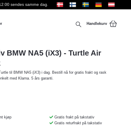
kl 12:00 sendes samme dag.
ør
Handlekurv
0
iv BMW NA5 (iX3) - Turtle Air
K
urtle til BMW NA5 (iX3) i dag. Bestill nå for gratis frakt og rask
enkelt med Klarna. 5 års garanti.
nt kjøp
Gratis frakt på takstativ
Gratis returfrakt på takstativ