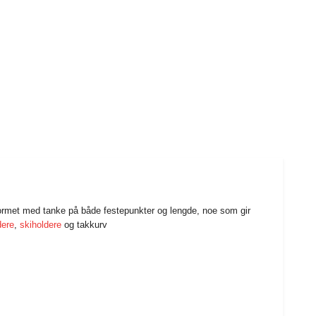
formet med tanke på både festepunkter og lengde, noe som gir
dere
,
skiholdere
og takkurv