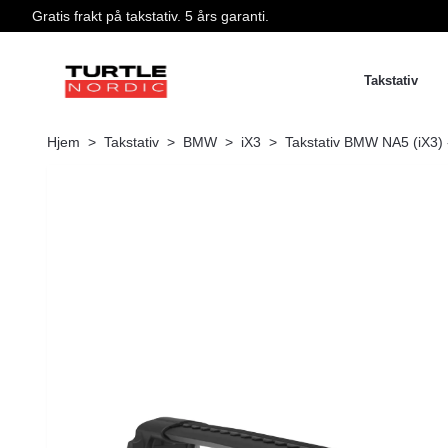
Gratis frakt på takstativ. 5 års garanti.
Takstativ
Hjem
Takstativ
BMW
iX3
Takstativ BMW NA5 (iX3) -