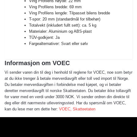
Ving Profilens høyde: 22 mm
Ving Profilens bredde: 69 mm
Ving Profilens lengde: Tilpasset bilens bredde
T-spor: 20 mm (standardmål for tilbehør)
Totalvekt (inkludert fullt sett): ca. 5 kg
Materialer: Aluminium og ABS-plast
TÜV-godkjent: Ja
Fargealternativer: Svart eller sølv
Informasjon om VOEC
Vi sender varen din til deg i henhold til reglene for VOEC, noe som betyr
at du ikke trenger å betale merverdiavgift eller toll ved import til Norge.
Du betaler merverdiavgiften i forbindelse med kjøpet, og vi betaler
deretter merverdiavgift til norske Skatteetaten. Du betaler ikke tollavgift
for varer med en verdi under 3000 NOK. Vi sender ordren din direkte til
deg eller ditt nærmeste utleveringssted. Har du spørsmål om VOEC,
kan du lese mer om dette her:
VOEC, Skatteetaten