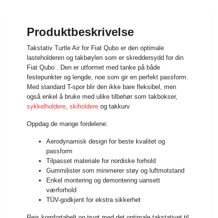
Produktbeskrivelse
Takstativ Turtle Air for Fiat Qubo er den optimale
lasteholderen og takbøylen som er skreddersydd for din
Fiat Qubo . Den er utformet med tanke på både
festepunkter og lengde, noe som gir en perfekt passform.
Med standard T-spor blir den ikke bare fleksibel, men
også enkel å bruke med ulike tilbehør som takbokser,
sykkelholdere
,
skiholdere
og takkurv
Oppdag de mange fordelene:
Aerodynamisk design for beste kvalitet og
passform
Tilpasset materiale for nordiske forhold
Gummilister som minimerer støy og luftmotstand
Enkel montering og demontering uansett
værforhold
TÜV-godkjent for ekstra sikkerhet
Reis komfortabelt og trygt med det optimale takstativet til