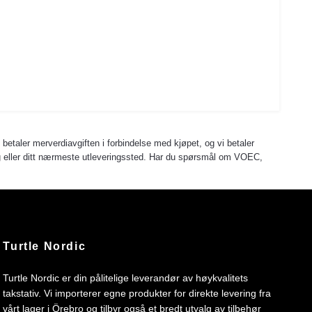
u betaler merverdiavgiften i forbindelse med kjøpet, og vi betaler
 deg eller ditt nærmeste utleveringssted. Har du spørsmål om VOEC,
Turtle Nordic
Turtle Nordic er din pålitelige leverandør av høykvalitets
takstativ. Vi importerer egne produkter for direkte levering fra
vårt lager i Örebro og tilbyr også et bredt utvalg av tilbehør