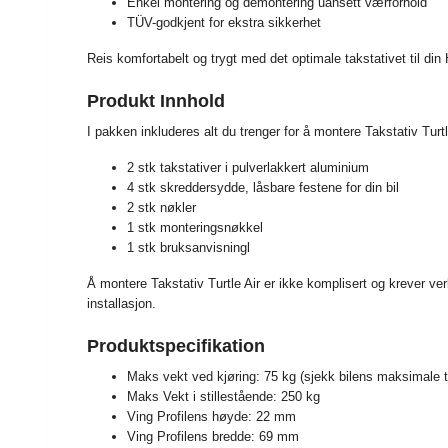
Enkel montering og demontering uansett værforhold
TÜV-godkjent for ekstra sikkerhet
Reis komfortabelt og trygt med det optimale takstativet til di
Produkt Innhold
I pakken inkluderes alt du trenger for å montere Takstativ Tur
2 stk takstativer i pulverlakkert aluminium
4 stk skreddersydde, låsbare festene for din bil
2 stk nøkler
1 stk monteringsnøkkel
1 stk bruksanvisningl
Å montere Takstativ Turtle Air er ikke komplisert og krever ver
installasjon.
Produktspecifikation
Maks vekt ved kjøring: 75 kg (sjekk bilens maksimale t
Maks Vekt i stillestående: 250 kg
Ving Profilens høyde: 22 mm
Ving Profilens bredde: 69 mm