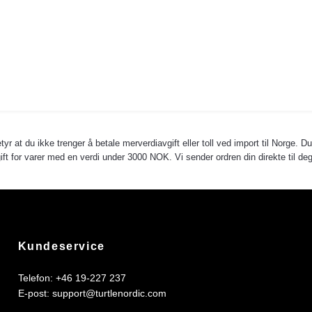
yr at du ikke trenger å betale merverdiavgift eller toll ved import til Norge. D
avgift for varer med en verdi under 3000 NOK. Vi sender ordren din direkte til
Kundeservice
Telefon: +46 19-227 237
E-post:
support@turtlenordic.com