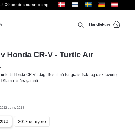
kl 12:00 sendes samme dag.
ør
Handlekurv
0
iv Honda CR-V - Turtle Air
K
urtle til Honda CR-V i dag. Bestill nå for gratis frakt og rask levering.
 Klarna. 5 års garanti.
2012 t.o.m. 2018
2018
2019 og nyere