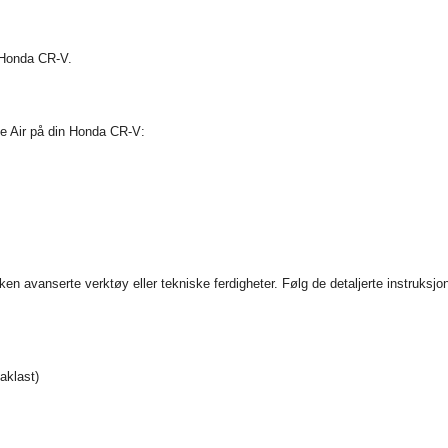
n Honda CR-V.
tle Air på din Honda CR-V:
ken avanserte verktøy eller tekniske ferdigheter. Følg de detaljerte instruksjo
aklast)