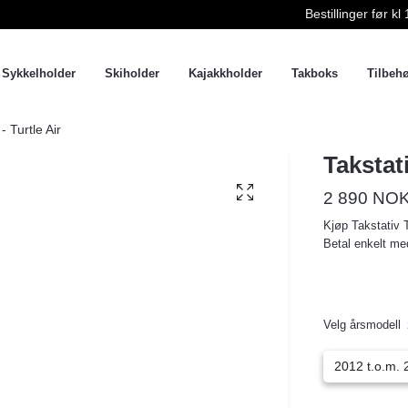
Bestillinger før 
Sykkelholder
Skiholder
Kajakkholder
Takboks
Tilbeh
 Turtle Air
Takstat
2 890 NO
Kjøp Takstativ T
Betal enkelt med
Velg årsmodell
2012 t.o.m. 