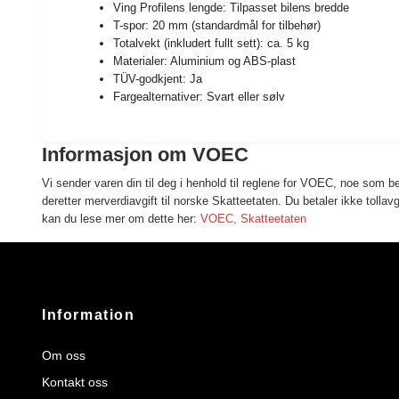
Ving Profilens lengde: Tilpasset bilens bredde
T-spor: 20 mm (standardmål for tilbehør)
Totalvekt (inkludert fullt sett): ca. 5 kg
Materialer: Aluminium og ABS-plast
TÜV-godkjent: Ja
Fargealternativer: Svart eller sølv
Informasjon om VOEC
Vi sender varen din til deg i henhold til reglene for VOEC, noe som bet
deretter merverdiavgift til norske Skatteetaten. Du betaler ikke toll
kan du lese mer om dette her:
VOEC, Skatteetaten
Information
Om oss
Kontakt oss