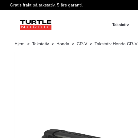
Gratis frakt på takstativ. 5 års garanti.
Takstativ
Hjem
Takstativ
Honda
CR-V
Takstativ Honda CR-V -