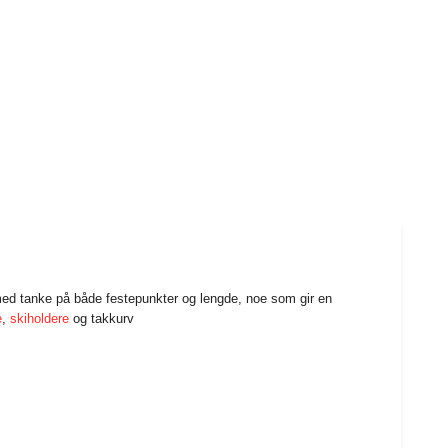
med tanke på både festepunkter og lengde, noe som gir en
e
,
skiholdere
og takkurv