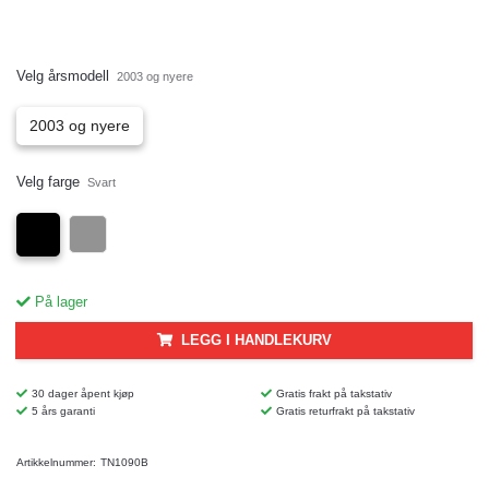
Velg årsmodell
2003 og nyere
2003 og nyere
Velg farge
Svart
På lager
LEGG I HANDLEKURV
30 dager åpent kjøp
Gratis frakt på takstativ
5 års garanti
Gratis returfrakt på takstativ
Artikkelnummer:
TN1090B