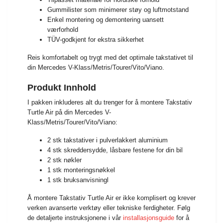
Gummilister som minimerer støy og luftmotstand
Enkel montering og demontering uansett
værforhold
TÜV-godkjent for ekstra sikkerhet
Reis komfortabelt og trygt med det optimale takstativet til
din Mercedes V-Klass/Metris/Tourer/Vito/Viano.
Produkt Innhold
I pakken inkluderes alt du trenger for å montere Takstativ
Turtle Air på din Mercedes V-
Klass/Metris/Tourer/Vito/Viano:
2 stk takstativer i pulverlakkert aluminium
4 stk skreddersydde, låsbare festene for din bil
2 stk nøkler
1 stk monteringsnøkkel
1 stk bruksanvisningl
Å montere Takstativ Turtle Air er ikke komplisert og krever
verken avanserte verktøy eller tekniske ferdigheter. Følg
de detaljerte instruksjonene i vår
installasjonsguide
for å