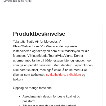
Leverandør:
Turtle Nordic
Produktbeskrivelse
Takstativ Turtle Air for Mercedes V-
Klass/Metris/Tourer/Vito/Viano er den optimale
lasteholderen og takbøylen som er skreddersydd for din
Mercedes V-Klass/Metris/Tourer/Vito/Viano. Den er
utformet med tanke på både festepunkter og lengde, noe
som gir en perfekt passform. Med standard T-spor blir den
ikke bare fleksibel, men også enkel å bruke med ulike
tilbehør som takbokser,
sykkelholdere
,
skiholdere
og
takkurv
Oppdag de mange fordelene:
Aerodynamisk design for beste kvalitet og
passform
Tilpasset materiale for nordiske forhold