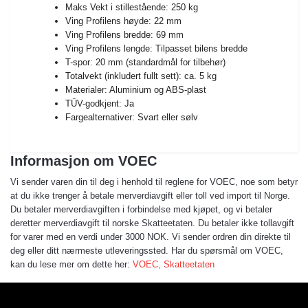
Maks Vekt i stillestående: 250 kg
Ving Profilens høyde: 22 mm
Ving Profilens bredde: 69 mm
Ving Profilens lengde: Tilpasset bilens bredde
T-spor: 20 mm (standardmål for tilbehør)
Totalvekt (inkludert fullt sett): ca. 5 kg
Materialer: Aluminium og ABS-plast
TÜV-godkjent: Ja
Fargealternativer: Svart eller sølv
Informasjon om VOEC
Vi sender varen din til deg i henhold til reglene for VOEC, noe som betyr
at du ikke trenger å betale merverdiavgift eller toll ved import til Norge.
Du betaler merverdiavgiften i forbindelse med kjøpet, og vi betaler
deretter merverdiavgift til norske Skatteetaten. Du betaler ikke tollavgift
for varer med en verdi under 3000 NOK. Vi sender ordren din direkte til
deg eller ditt nærmeste utleveringssted. Har du spørsmål om VOEC,
kan du lese mer om dette her:
VOEC, Skatteetaten