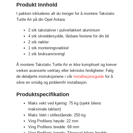
Produkt Innhold
I pakken inkluderes alt du trenger for å montere Takstativ
Turtle Air på din Opel Antara:
2 stk takstativer i pulverlakkert aluminium
4 stk skreddersydde, låsbare festene for din bil
2 stk nøkler
1 stk monteringsnøkkel
1 stk bruksanvisningl
Å montere Takstativ Turtle Air er ikke komplisert og krever
verken avanserte verktøy eller tekniske ferdigheter. Følg
de detaljerte instruksjonene i vår
installasjonsguide
for å
sikre en smidig og problemfri installasjon.
Produktspecifikation
Maks vekt ved kjøring: 75 kg (sjekk bilens
maksimale taklast)
Maks Vekt i stillestående: 250 kg
Ving Profilens høyde: 22 mm
Ving Profilens bredde: 69 mm
Ving Profilens lengde: Tilpasset bilens bredde