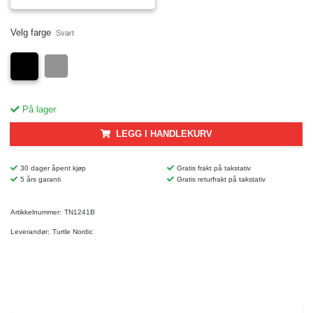
Velg farge
Svart
På lager
LEGG I HANDLEKURV
30 dager åpent kjøp
Gratis frakt på takstativ
5 års garanti
Gratis returfrakt på takstativ
Artikkelnummer:
TN1241B
Leverandør:
Turtle Nordic