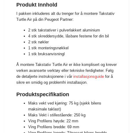
Produkt Innhold
I pakken inkluderes alt du trenger for å montere Takstativ
Turtle Air på din Peugeot Partner:
2 stk takstativer i pulverlakkert aluminium
4 stk skreddersydde, låsbare festene for din bil
2 stk nøkler
1 stk monteringsnøkkel
1 stk bruksanvisningl
Å montere Takstativ Turtle Air er ikke komplisert og krever
verken avanserte verktøy eller tekniske ferdigheter. Følg
de detaljerte instruksjonene i vår
installasjonsguide
for å
sikre en smidig og problemfri installasjon.
Produktspecifikation
Maks vekt ved kjøring: 75 kg (sjekk bilens
maksimale taklast)
Maks Vekt i stillestående: 250 kg
Ving Profilens høyde: 22 mm
Ving Profilens bredde: 69 mm
Ving Profilens lengde: Tilpasset bilens bredde