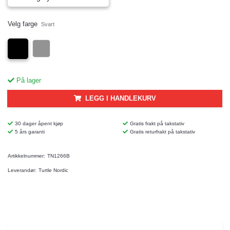
Velg farge
Svart
På lager
LEGG I HANDLEKURV
30 dager åpent kjøp
Gratis frakt på takstativ
5 års garanti
Gratis returfrakt på takstativ
Artikkelnummer:
TN1266B
Leverandør:
Turtle Nordic