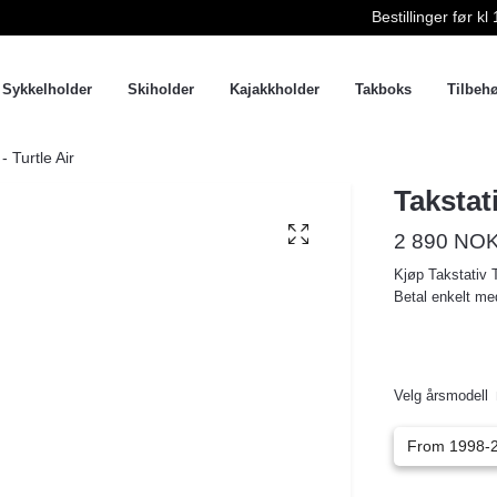
Bestillinger før 
Sykkelholder
Skiholder
Kajakkholder
Takboks
Tilbeh
- Turtle Air
Takstati
2 890 NO
Kjøp Takstativ Tu
Betal enkelt med
Velg årsmodell
From 1998-