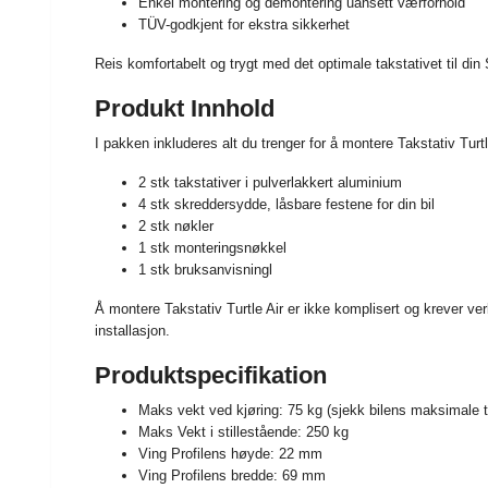
Enkel montering og demontering uansett værforhold
TÜV-godkjent for ekstra sikkerhet
Reis komfortabelt og trygt med det optimale takstativet til din
Produkt Innhold
I pakken inkluderes alt du trenger for å montere Takstativ Turt
2 stk takstativer i pulverlakkert aluminium
4 stk skreddersydde, låsbare festene for din bil
2 stk nøkler
1 stk monteringsnøkkel
1 stk bruksanvisningl
Å montere Takstativ Turtle Air er ikke komplisert og krever ver
installasjon.
Produktspecifikation
Maks vekt ved kjøring: 75 kg (sjekk bilens maksimale t
Maks Vekt i stillestående: 250 kg
Ving Profilens høyde: 22 mm
Ving Profilens bredde: 69 mm