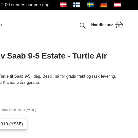
kl 12:00 sendes samme dag.
ør
Handlekurv
0
v Saab 9-5 Estate - Turtle Air
K
rtle til Saab 9-5 i dag. Bestill nå for gratis frakt og rask levering.
 Klarna. 5 års garanti.
From 1998-2010 (YS3E)
2010 (YS3E)