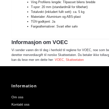
Ving Profilens lengde: Tilpasset bilens bredde
T-spor: 20 mm (standardmål for tilbehør)
Totalvekt (inkludert fullt sett): ca. 5 kg
Materialer: Aluminium og ABS-plast
TÜV-godkjent: Ja
Fargealternativer: Svart eller sølv
Informasjon om VOEC
Vi sender varen din til deg i henhold til reglene for VOEC, noe som bet
deretter merverdiavgift til norske Skatteetaten. Du betaler ikke toll
kan du lese mer om dette her:
VOEC, Skatteetaten
Information
Om oss
Kontakt oss