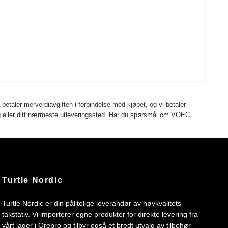
u betaler merverdiavgiften i forbindelse med kjøpet, og vi betaler
 deg eller ditt nærmeste utleveringssted. Har du spørsmål om VOEC,
Turtle Nordic
Turtle Nordic er din pålitelige leverandør av høykvalitets
takstativ. Vi importerer egne produkter for direkte levering fra
vårt lager i Örebro og tilbyr også et bredt utvalg av tilbehør