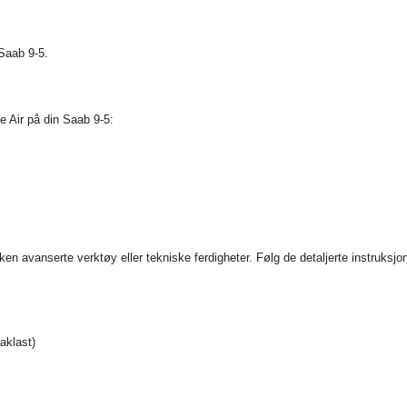
 Saab 9-5.
le Air på din Saab 9-5:
ken avanserte verktøy eller tekniske ferdigheter. Følg de detaljerte instruksjo
aklast)