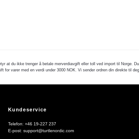
yr at du ikke trenger å betale merverdiavgift eller toll ved import til Norge. D
avgift for varer med en verdi under 3000 NOK. Vi sender ordren din direkte til
Kundeservice
Telefon: +46 19-227 237
E-post:
support@turtlenordic.com