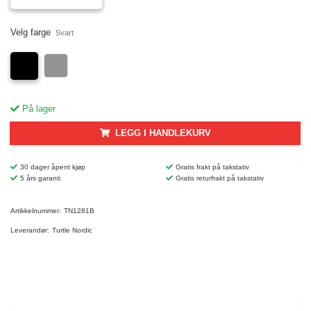
Velg farge
Svart
På lager
LEGG I HANDLEKURV
30 dager åpent kjøp
Gratis frakt på takstativ
5 års garanti
Gratis returfrakt på takstativ
Artikkelnummer:
TN1281B
Leverandør:
Turtle Nordic