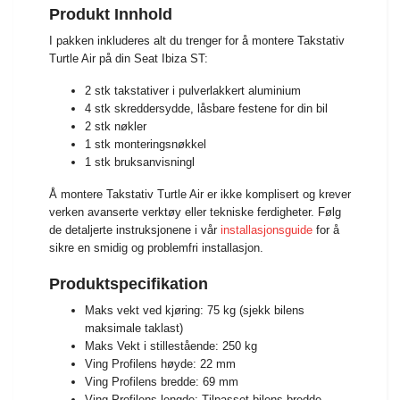
Produkt Innhold
I pakken inkluderes alt du trenger for å montere Takstativ
Turtle Air på din Seat Ibiza ST:
2 stk takstativer i pulverlakkert aluminium
4 stk skreddersydde, låsbare festene for din bil
2 stk nøkler
1 stk monteringsnøkkel
1 stk bruksanvisningl
Å montere Takstativ Turtle Air er ikke komplisert og krever
verken avanserte verktøy eller tekniske ferdigheter. Følg
de detaljerte instruksjonene i vår
installasjonsguide
for å
sikre en smidig og problemfri installasjon.
Produktspecifikation
Maks vekt ved kjøring: 75 kg (sjekk bilens
maksimale taklast)
Maks Vekt i stillestående: 250 kg
Ving Profilens høyde: 22 mm
Ving Profilens bredde: 69 mm
Ving Profilens lengde: Tilpasset bilens bredde