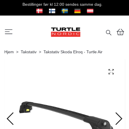
Bestillinger før kl 12:00 sendes samme dag.
0
Hjem
Takstativ
Takstativ Skoda Elroq - Turtle Air