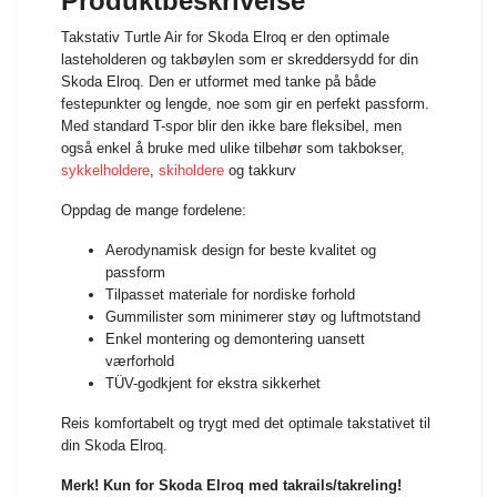
Produktbeskrivelse
Takstativ Turtle Air for Skoda Elroq er den optimale
lasteholderen og takbøylen som er skreddersydd for din
Skoda Elroq. Den er utformet med tanke på både
festepunkter og lengde, noe som gir en perfekt passform.
Med standard T-spor blir den ikke bare fleksibel, men
også enkel å bruke med ulike tilbehør som takbokser,
sykkelholdere
,
skiholdere
og takkurv
Oppdag de mange fordelene:
Aerodynamisk design for beste kvalitet og
passform
Tilpasset materiale for nordiske forhold
Gummilister som minimerer støy og luftmotstand
Enkel montering og demontering uansett
værforhold
TÜV-godkjent for ekstra sikkerhet
Reis komfortabelt og trygt med det optimale takstativet til
din Skoda Elroq.
Merk! Kun for Skoda Elroq med takrails/takreling!