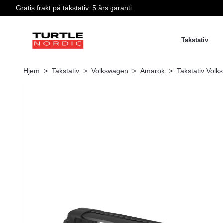
Gratis frakt på takstativ. 5 års garanti.
Takstativ
Hjem
Takstativ
Volkswagen
Amarok
Takstativ Volk