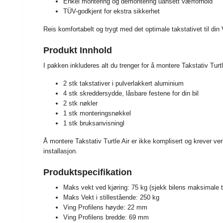
Enkel montering og demontering uansett værforhold
TÜV-godkjent for ekstra sikkerhet
Reis komfortabelt og trygt med det optimale takstativet til d
Produkt Innhold
I pakken inkluderes alt du trenger for å montere Takstativ Tur
2 stk takstativer i pulverlakkert aluminium
4 stk skreddersydde, låsbare festene for din bil
2 stk nøkler
1 stk monteringsnøkkel
1 stk bruksanvisningl
Å montere Takstativ Turtle Air er ikke komplisert og krever ver
installasjon.
Produktspecifikation
Maks vekt ved kjøring: 75 kg (sjekk bilens maksimale t
Maks Vekt i stillestående: 250 kg
Ving Profilens høyde: 22 mm
Ving Profilens bredde: 69 mm