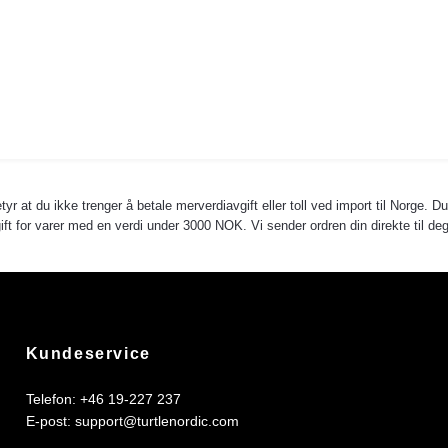
yr at du ikke trenger å betale merverdiavgift eller toll ved import til Norge. D
avgift for varer med en verdi under 3000 NOK. Vi sender ordren din direkte til
Kundeservice
Telefon: +46 19-227 237
E-post:
support@turtlenordic.com