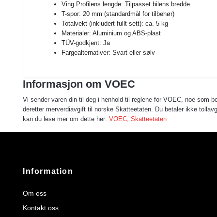
Ving Profilens lengde: Tilpasset bilens bredde
T-spor: 20 mm (standardmål for tilbehør)
Totalvekt (inkludert fullt sett): ca. 5 kg
Materialer: Aluminium og ABS-plast
TÜV-godkjent: Ja
Fargealternativer: Svart eller sølv
Informasjon om VOEC
Vi sender varen din til deg i henhold til reglene for VOEC, noe som bet
deretter merverdiavgift til norske Skatteetaten. Du betaler ikke toll
kan du lese mer om dette her:
VOEC, Skatteetaten
Information
Om oss
Kontakt oss