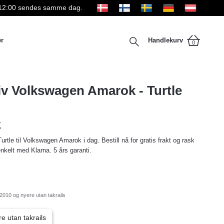
kl 12:00 sendes samme dag.
ør
Handlekurv
0
iv Volkswagen Amarok - Turtle
K
urtle til Volkswagen Amarok i dag. Bestill nå for gratis frakt og rask
enkelt med Klarna. 5 års garanti.
2010 og nyere utan takrails
e utan takrails