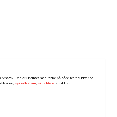
en Amarok. Den er utformet med tanke på både festepunkter og
takbokser,
sykkelholdere
,
skiholdere
og takkurv