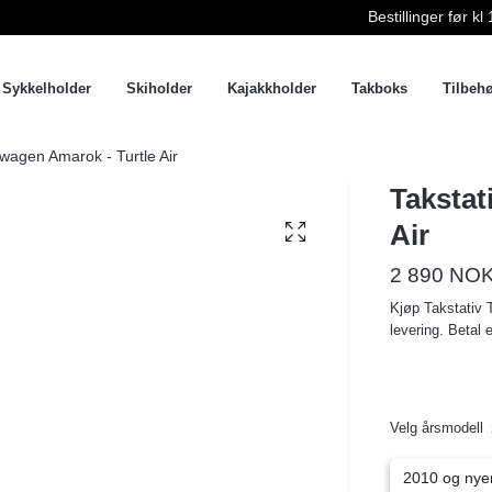
Bestillinger før 
Sykkelholder
Skiholder
Kajakkholder
Takboks
Tilbeh
swagen Amarok - Turtle Air
Takstat
Air
2 890 NO
Kjøp Takstativ T
levering. Betal 
Velg årsmodell
2010 og nyer