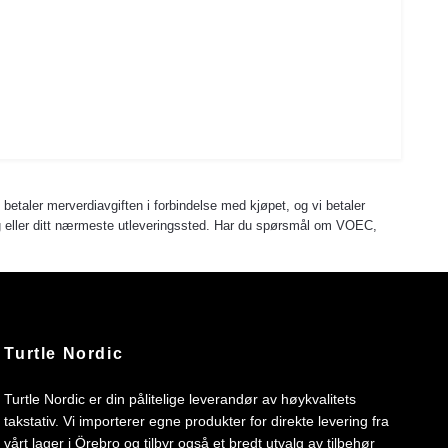
u betaler merverdiavgiften i forbindelse med kjøpet, og vi betaler
 deg eller ditt nærmeste utleveringssted. Har du spørsmål om VOEC,
Turtle Nordic
Turtle Nordic er din pålitelige leverandør av høykvalitets
takstativ. Vi importerer egne produkter for direkte levering fra
vårt lager i Örebro og tilbyr også et bredt utvalg av tilbehør