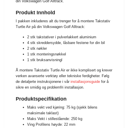
din Volkswagen Golf Alltrack.
Produkt Innhold
I pakken inkluderes alt du trenger for å montere Takstativ
Turtle Air på din Volkswagen Golf Alltrack:
2 stk takstativer i pulverlakkert aluminium
4 stk skreddersydde, låsbare festene for din bil
2 stk nøkler
1 stk monteringsnøkkel
1 stk bruksanvisningl
Å montere Takstativ Turtle Air er ikke komplisert og krever
verken avanserte verktøy eller tekniske ferdigheter. Følg
de detaljerte instruksjonene i vår
installasjonsguide
for å
sikre en smidig og problemfri installasjon.
Produktspecifikation
Maks vekt ved kjøring: 75 kg (sjekk bilens
maksimale taklast)
Maks Vekt i stillestående: 250 kg
Ving Profilens høyde: 22 mm