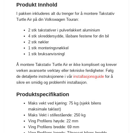
Produkt Innhold
I pakken inkluderes alt du trenger for å montere Takstativ
Turtle Air på din Volkswagen Touran:
2 stk takstativer i pulverlakkert aluminium
4 stk skreddersydde, låsbare festene for din bil
2 stk nøkler
1 stk monteringsnøkkel
1 stk bruksanvisningl
Å montere Takstativ Turtle Air er ikke komplisert og krever
verken avanserte verktøy eller tekniske ferdigheter. Følg
de detaljerte instruksjonene i vår
installasjonsguide
for å
sikre en smidig og problemfri installasjon.
Produktspecifikation
Maks vekt ved kjøring: 75 kg (sjekk bilens
maksimale taklast)
Maks Vekt i stillestående: 250 kg
Ving Profilens høyde: 22 mm
Ving Profilens bredde: 69 mm
Ving Profilens lengde: Tilpasset bilens bredde