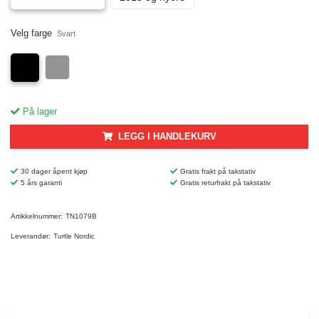
Velg farge
Svart
På lager
LEGG I HANDLEKURV
30 dager åpent kjøp
Gratis frakt på takstativ
5 års garanti
Gratis returfrakt på takstativ
Artikkelnummer:
TN1079B
Leverandør:
Turtle Nordic